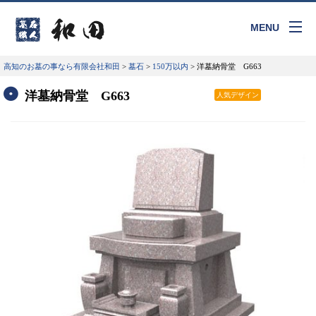
MENU
高知のお墓の事なら有限会社和田
>
墓石
>
150万以内
>
洋墓納骨堂 G663
洋墓納骨堂 G663
人気デザイン