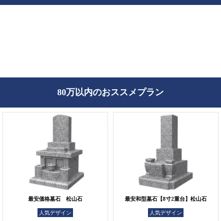
80万以内のおススメプラン
最安価格墓石 松山石
最安和型墓石【8寸2重台】松山石
人気デザイン
人気デザイン