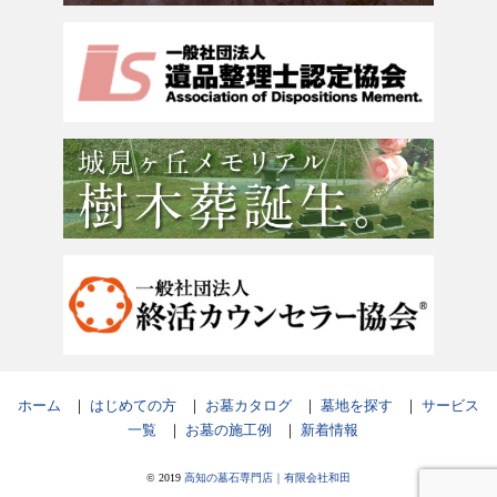
ホーム
｜
はじめての方
｜
お墓カタログ
｜
墓地を探す
｜
サービス
一覧
｜
お墓の施工例
｜
新着情報
© 2019
高知の墓石専門店｜有限会社和田