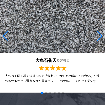
大島石蒼天
愛媛県産
★★★★★
大島石平岡丁場で採掘される特級材の中から色の濃さ・目合いなど幾
つもの条件から選別された最高グレードの大島石、それが蒼天です。