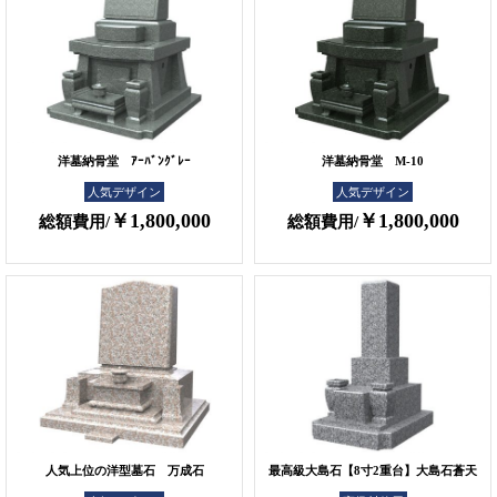
洋墓納骨堂 ｱｰﾊﾞﾝｸﾞﾚｰ
洋墓納骨堂 M-10
人気デザイン
人気デザイン
￥1,800,000
￥1,800,000
総額費用/
総額費用/
人気上位の洋型墓石 万成石
最高級大島石【8寸2重台】大島石蒼天