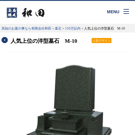
MENU
高知のお墓の事なら有限会社和田
>
墓石
>
150万以内
>
人気上位の洋型墓石 M-10
人気上位の洋型墓石 M-10
人気デザイン