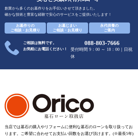
創業から多くのお墓作りをお手伝いさせて頂きました。
確かな技術と豊富な経験で安心のサービスをご提供いたします！
お墓作りの
お墓じまい
永代供養の
ご相談・お見積り
ご相談・お見積り
ご案内
088-803-7666
ご相談は無料です。
お気軽にお電話ください！
受付時間 9：00 ～ 18：00｜日祝
休
当店では墓石の購入やリフォームに便利な墓石のローンを取り扱ってお
ります。ご希望に合わせてお支払い回数をお選び頂けます。(※最長5年)