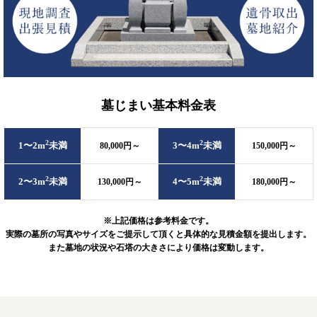
墓じまい基本料金表
2
2
1〜2m
未満
3〜4m
未満
80,000円
～
150,000円
～
2
2
2〜3m
未満
4〜5m
未満
130,000円
～
180,000円
～
※上記価格は参考料金です。
実際の墓所の写真やサイズをご提示して頂くと具体的な見積金額を提出します。
また墓地の状況や石塔の大きさにより価格は変動します。