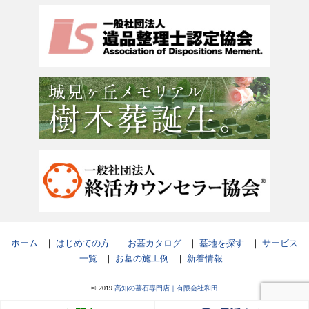
ホーム
｜
はじめての方
｜
お墓カタログ
｜
墓地を探す
｜
サービス
一覧
｜
お墓の施工例
｜
新着情報
© 2019
高知の墓石専門店｜有限会社和田